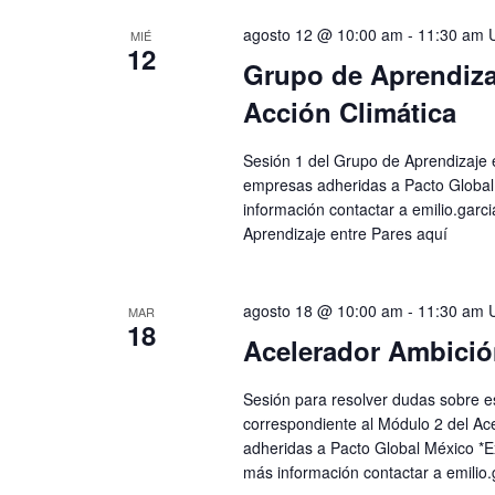
De
agosto 12 @ 10:00 am
-
11:30 am
MIÉ
12
Grupo de Aprendiza
Eventos
Acción Climática
Sesión 1 del Grupo de Aprendizaje e
empresas adheridas a Pacto Global 
información contactar a
emilio.garc
Aprendizaje entre Pares aquí
agosto 18 @ 10:00 am
-
11:30 am
MAR
18
Acelerador Ambició
Sesión para resolver dudas sobre e
correspondiente al Módulo 2 del Ac
adheridas a Pacto Global México *E
más información contactar a
emilio