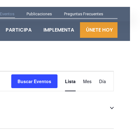
Eventos
Publicaciones
Preguntas Frecuentes
PARTICIPA
IMPLEMENTA
ÚNETE HOY
NAVEGACIÓN
Buscar Eventos
Lista
Mes
Día
DE
VISTAS
DE
EVENTO