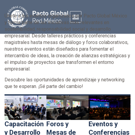
Únete a los eventos organizados por Pacto Global México
y forma parte de las iniciativas más relevantes en
sostenibilidad, responsabilidad social y desarrollo
QUIÉNES SOMOS
PREGUNTAS FRECUENTES
empresarial. Desde talleres prácticos y conferencias
magistrales hasta mesas de diálogo y foros colaborativos,
nuestros eventos están diseñados para fomentar el
intercambio de ideas, la creación de alianzas estratégicas y
el impulso de proyectos que transformen el entorno
empresarial.
Descubre las oportunidades de aprendizaje y networking
que te esperan. ¡Sé parte del cambio!
Capacitación
Foros y
Eventos y
y Desarrollo
Mesas de
Conferencias