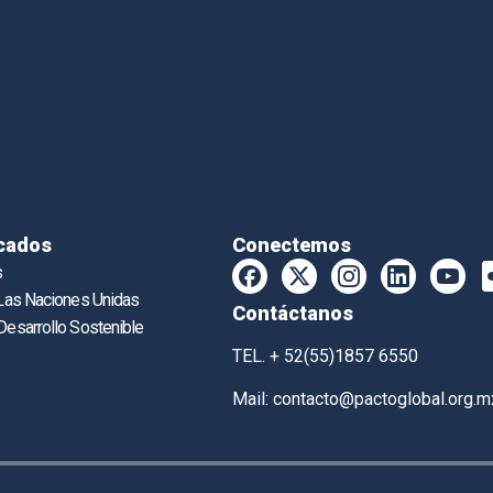
cados
Conectemos
s
 Las Naciones Unidas
Contáctanos
Desarrollo Sostenible
TEL. + 52(55)1857 6550
Mail:
contacto@pactoglobal.org.m