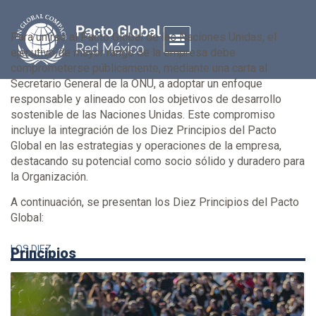
Para unirse al Pacto Global de las Naciones Unidas, el
ejecutivo de mayor rango de la empresa debe
comprometerse públicamente, mediante una carta al
QUIÉNES SOMOS
PREGUNTAS FRECUENTES
Secretario General de la ONU, a adoptar un enfoque
responsable y alineado con los objetivos de desarrollo
sostenible de las Naciones Unidas. Este compromiso
incluye la integración de los Diez Principios del Pacto
Global en las estrategias y operaciones de la empresa,
destacando su potencial como socio sólido y duradero para
la Organización.
A continuación, se presentan los Diez Principios del Pacto
Global:
LOS DIEZ
Principios